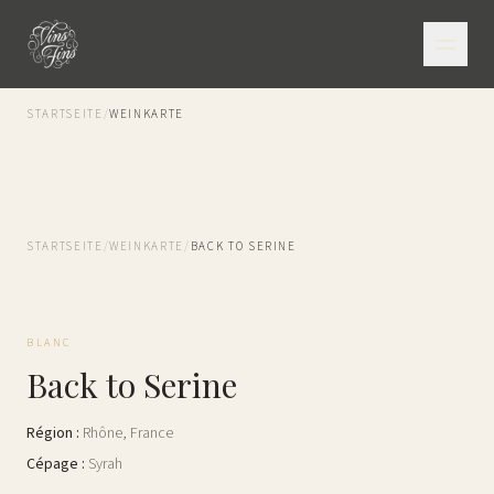
STARTSEITE
/
WEINKARTE
STARTSEITE
/
WEINKARTE
/
BACK TO SERINE
BLANC
Back to Serine
Région
:
Rhône
,
France
Cépage
:
Syrah