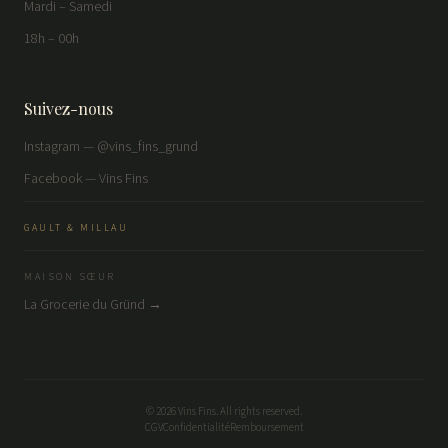
Mardi – Samedi
18h – 00h
Suivez-nous
Instagram — @vins_fins_grund
Facebook — Vins Fins
GAULT & MILLAU
MAISON SŒUR
La Grocerie du Gründ →
©
2026
Vins Fins. All rights reserved.
CGV
Confidentialité
Remboursement