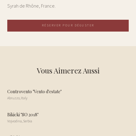
Syrah de Rhône, France.
RÉSERVER POUR DÉGUSTER
Vous Aimerez Aussi
Controvento "Vento d'estate"
Abruzzo
,
Italy
Bikicki "SO 2018"
Vojvodina
,
Serbia