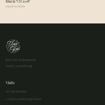
Bikicki "CU 2018"
Vojvodina
,
Serbia
Bar à Vins & Restaurant
Grund, Luxembourg
Visite
18, Rue Münster
L-2160 Luxembourg-Grund