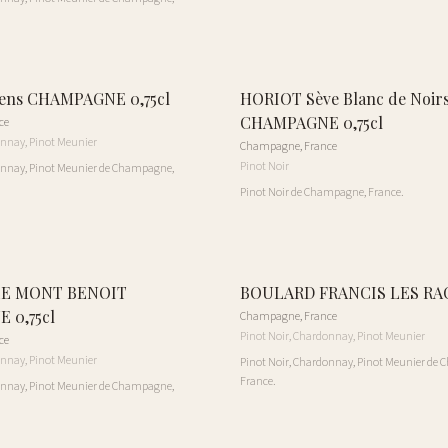
ens CHAMPAGNE 0,75cl
HORIOT Sève Blanc de Noir
CHAMPAGNE 0,75cl
ce
onnay, Pinot Meunier
Champagne
,
France
Pinot Noir
onnay, Pinot Meunier de Champagne,
Pinot Noir de Champagne, France.
E MONT BENOIT
BOULARD FRANCIS LES RAC
 0,75cl
Champagne
,
France
Pinot Noir, Chardonnay, Pinot Meunier
ce
onnay, Pinot Meunier
Pinot Noir, Chardonnay, Pinot Meunier de
France.
onnay, Pinot Meunier de Champagne,