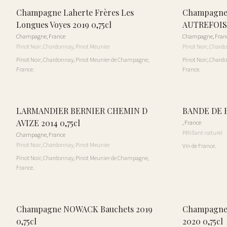
Champagne Laherte Frères Les
Champagne 
Longues Voyes 2019 0,75cl
AUTREFOIS 
Champagne
,
France
Champagne
,
Fran
Pinot Noir, Chardonnay, Pinot Meunier
Pinot Noir, Chard
Pinot Noir, Chardonnay, Pinot Meunier de Champagne,
Pinot Noir, Chard
France.
France.
LARMANDIER BERNIER CHEMIN D
BANDE DE B
AVIZE 2014 0,75cl
,
France
Pétillant naturel
Champagne
,
France
Pinot Noir, Chardonnay, Pinot Meunier
Vin de France.
Pinot Noir, Chardonnay, Pinot Meunier de Champagne,
France.
Champagne NOWACK Bauchets 2019
Champagne
0,75cl
2020 0,75cl