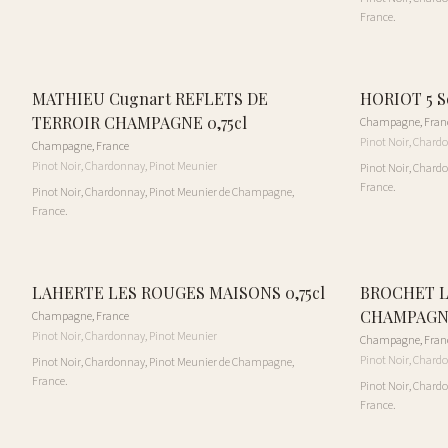
France.
MATHIEU Cugnart REFLETS DE
HORIOT 5 S
TERROIR CHAMPAGNE 0,75cl
Champagne
,
Fran
Pinot Noir, Chard
Champagne
,
France
Pinot Noir, Chardonnay, Pinot Meunier
Pinot Noir, Chard
France.
Pinot Noir, Chardonnay, Pinot Meunier de Champagne,
France.
LAHERTE LES ROUGES MAISONS 0,75cl
BROCHET L
CHAMPAGNE
Champagne
,
France
Pinot Noir, Chardonnay, Pinot Meunier
Champagne
,
Fran
Pinot Noir, Chard
Pinot Noir, Chardonnay, Pinot Meunier de Champagne,
France.
Pinot Noir, Chard
France.