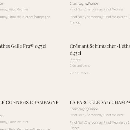
ce
Champagne
,
France
onnay, Pinot Meunier
Pinot Noir, Chardonnay, Pinot Meunier
onnay, Pinot Meunier de Champagne,
Pinot Noir, Chardonnay, Pinot Meunier de
France.
hes Gëlle Fra® 0,75cl
Crémant Schumacher-Lethal
0,75cl
,
France
Crémant blend
Vin de France.
LE CONNIGIS CHAMPAGNE
LA PARCELLE 2021 CHAMPA
Champagne
,
France
Pinot Noir, Chardonnay, Pinot Meunier
ce
onnay, Pinot Meunier
Pinot Noir, Chardonnay, Pinot Meunier de
France.
onnay, Pinot Meunier de Champagne,