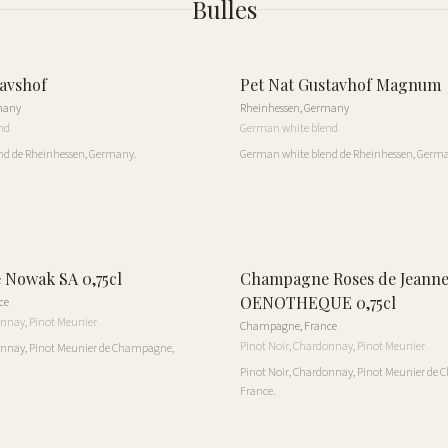
Bulles
avshof
Pet Nat Gustavhof Magnum
many
Rheinhessen
,
Germany
nd
German white blend
nd de Rheinhessen, Germany.
German white blend de Rheinhessen, Germ
Nowak SA 0,75cl
Champagne Roses de Jeann
OENOTHEQUE 0,75cl
ce
onnay, Pinot Meunier
Champagne
,
France
Pinot Noir, Chardonnay, Pinot Meunier
onnay, Pinot Meunier de Champagne,
Pinot Noir, Chardonnay, Pinot Meunier de
France.