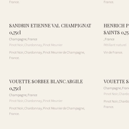
France.
France.
SANDRIN ETIENNE VAL CHAMPIGNAT
HENRICH P
0,75cl
SAINTS 0,75
Champagne
,
France
,
France
Pinot Noir, Chardonnay, Pinot Meunier
Pétillant naturel
Pinot Noir, Chardonnay, Pinot Meunier de Champagne,
Vin de France.
France.
VOUETTE SORBEE BLANC ARGILE
VOUETTE SO
0,75cl
Champagne
,
Fran
Pinot Noir, Chard
Champagne
,
France
Pinot Noir, Chardonnay, Pinot Meunier
Pinot Noir, Chard
France.
Pinot Noir, Chardonnay, Pinot Meunier de Champagne,
France.