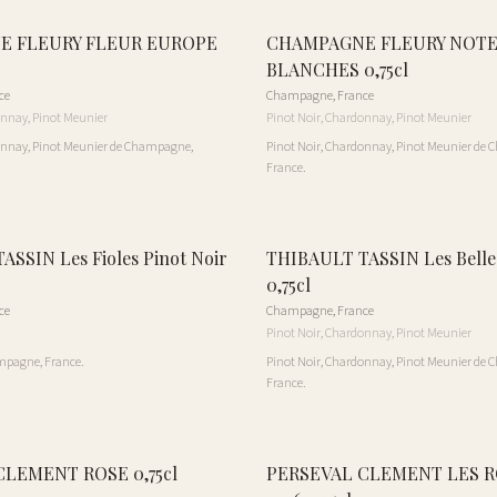
E FLEURY FLEUR EUROPE
CHAMPAGNE FLEURY NOT
BLANCHES 0,75cl
ce
Champagne
,
France
onnay, Pinot Meunier
Pinot Noir, Chardonnay, Pinot Meunier
onnay, Pinot Meunier de Champagne,
Pinot Noir, Chardonnay, Pinot Meunier de
France.
SSIN Les Fioles Pinot Noir
THIBAULT TASSIN Les Belles
0,75cl
ce
Champagne
,
France
Pinot Noir, Chardonnay, Pinot Meunier
mpagne, France.
Pinot Noir, Chardonnay, Pinot Meunier de
France.
CLEMENT ROSE 0,75cl
PERSEVAL CLEMENT LES 