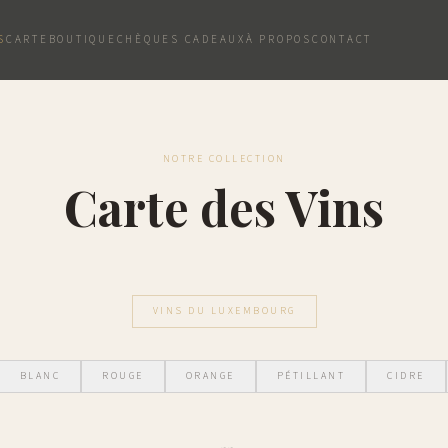
S
CARTE
BOUTIQUE
CHÈQUES CADEAUX
À PROPOS
CONTACT
NOTRE COLLECTION
Carte des Vins
VINS DU LUXEMBOURG
BLANC
ROUGE
ORANGE
PÉTILLANT
CIDRE