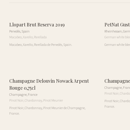
Llopart Brut Reserva 2019
PetNat Gust
Penedès
,
Spain
Rheinhessen
,
Ger
Macabeo, Xarel·lo, Parellada
German white ble
Macabeo, Xarel·lo, Parellada de Penedès, Spain.
German white ble
Champagne Delouvin Nowack Arpent
Champagne 
Rouge 0,75cl
Champagne
,
Fran
Pinot Noir, Chard
Champagne
,
France
Pinot Noir, Chardonnay, Pinot Meunier
Pinot Noir, Chard
France.
Pinot Noir, Chardonnay, Pinot Meunier de Champagne,
France.