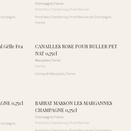
Champagne
,
France
Pinot Noir, Chardonnay, Pinot Meunier
 Champagne,
Pinot Noir, Chardonnay, Pinot Meunier de Champagne,
France.
 Gëlle Fra
CANAILLES ROSE POUR BULLER PET
NAT 0,75cl
Beaujolais
,
France
Gamay
Gamay de Beaujolais, France.
GNE 0,75cl
BARRAT MASSON LES MARGANNES
CHAMPAGNE 0,75cl
Champagne
,
France
Pinot Noir, Chardonnay, Pinot Meunier
 Champagne,
Pinot Noir, Chardonnay, Pinot Meunier de Champagne,