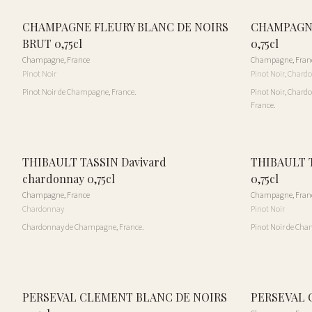
CHAMPAGNE FLEURY BLANC DE NOIRS
CHAMPAGN
BRUT 0,75cl
0,75cl
Champagne
,
France
Champagne
,
Fran
Pinot Noir
Pinot Noir, Chard
Pinot Noir de Champagne, France.
Pinot Noir, Chard
France.
THIBAULT TASSIN Davivard
THIBAULT TA
chardonnay 0,75cl
0,75cl
Champagne
,
France
Champagne
,
Fran
Chardonnay
Pinot Noir
Chardonnay de Champagne, France.
Pinot Noir de Cha
PERSEVAL CLEMENT BLANC DE NOIRS
PERSEVAL 