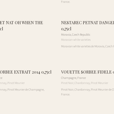
France.
ET NAT OH WHEN THE
NESTAREC PETNAT DANGE
cl
0,75cl
Moravia
,
Czech Republic
Moravian white varieties
Moravian white varieties de Moravia, Czech 
RBEE EXTRAIT 2014 0,75cl
VOUETTE SORBEE FIDELE 0
ce
Champagne
,
France
onnay, Pinot Meunier
Pinot Noir, Chardonnay, Pinot Meunier
onnay, Pinot Meunier de Champagne,
Pinot Noir, Chardonnay, Pinot Meunier de
France.