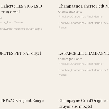
Laherte LES VIGNES D
Champagne Laherte Petit Mes
2019 0,75cl
Champagne
,
France
Pinot Noir, Chardonnay, Pinot Meunier
ce
onnay, Pinot Meunier
Pinot Noir, Chardonnay, Pinot Meunier de
France.
onnay, Pinot Meunier de Champagne,
RUTES PET NAT 0,75cl
LA PARCELLE CHAMPAGNE 0
Champagne
,
France
Pinot Noir, Chardonnay, Pinot Meunier
Pinot Noir, Chardonnay, Pinot Meunier de
France.
 NOWACK Arpent Rouge
Champagne Cru d'Origine - 
Crayons 2017 0,75cl