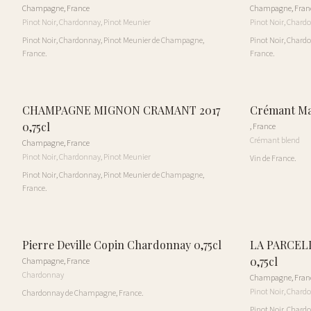
Champagne
,
France
Champagne
,
Fran
Pinot Noir, Chardonnay, Pinot Meunier
Pinot Noir, Chard
Pinot Noir, Chardonnay, Pinot Meunier de Champagne,
Pinot Noir, Chard
France.
France.
CHAMPAGNE MIGNON CRAMANT 2017
Crémant Mat
0,75cl
,
France
Crémant blend
Champagne
,
France
Pinot Noir, Chardonnay, Pinot Meunier
Vin de France.
Pinot Noir, Chardonnay, Pinot Meunier de Champagne,
France.
Pierre Deville Copin Chardonnay 0,75cl
LA PARCEL
0,75cl
Champagne
,
France
Chardonnay
Champagne
,
Fran
Pinot Noir, Chard
Chardonnay de Champagne, France.
Pinot Noir, Chard