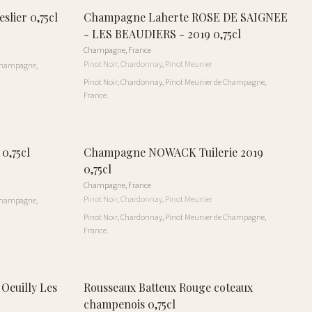
lier 0,75cl
Champagne Laherte ROSE DE SAIGNEE
- LES BEAUDIERS - 2019 0,75cl
Champagne
,
France
Pinot Noir, Chardonnay, Pinot Meunier
 Champagne,
Pinot Noir, Chardonnay, Pinot Meunier de Champagne,
France.
,75cl
Champagne NOWACK Tuilerie 2019
0,75cl
Champagne
,
France
Pinot Noir, Chardonnay, Pinot Meunier
 Champagne,
Pinot Noir, Chardonnay, Pinot Meunier de Champagne,
France.
Oeuilly Les
Rousseaux Batteux Rouge coteaux
champenois 0,75cl