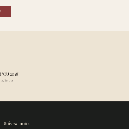
R
i "CU 2018"
na
,
Serbia
Suivez-nous