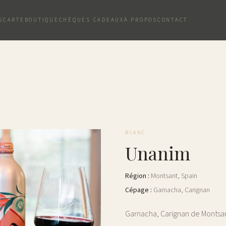
S
CARTE
BOUTIQUE
CHÈQUES CADEAUX
À PROPOS
CONTACT
BLANC
Unanim
Région
:
Montsant
,
Spain
Cépage
:
Garnacha, Carignan
Garnacha, Carignan de Montsan