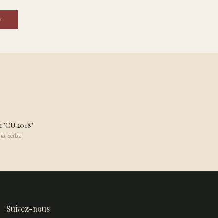
R
i "CU 2018"
na
,
Serbia
Suivez-nous