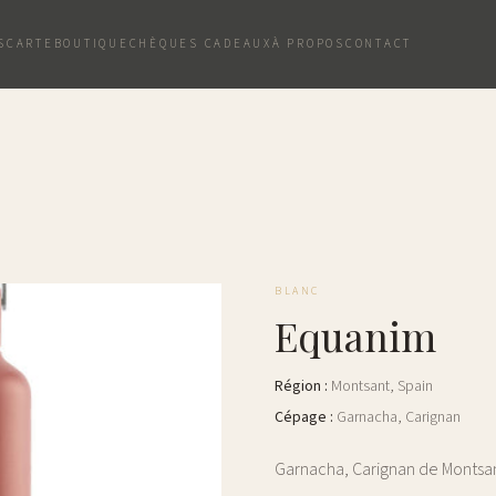
S
CARTE
BOUTIQUE
CHÈQUES CADEAUX
À PROPOS
CONTACT
BLANC
Equanim
Région
:
Montsant
,
Spain
Cépage
:
Garnacha, Carignan
Garnacha, Carignan de Montsan