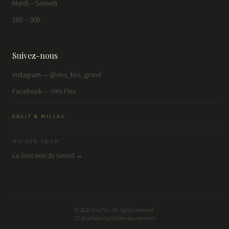
Mardi – Samedi
18h – 00h
Suivez-nous
Instagram — @vins_fins_grund
Facebook — Vins Fins
GAULT & MILLAU
MAISON SŒUR
La Grocerie du Gründ →
©
2026
Vins Fins. All rights reserved.
CGV
Confidentialité
Remboursement