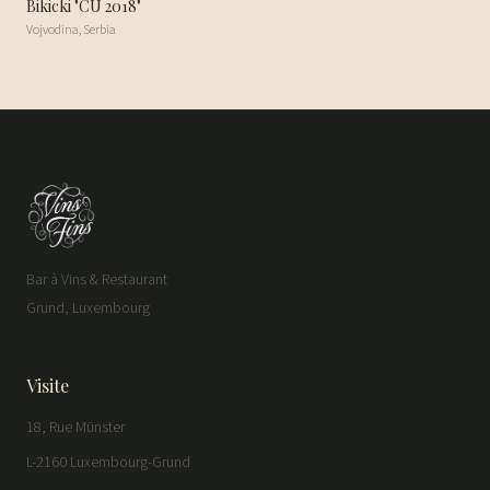
Bikicki "CU 2018"
Vojvodina
,
Serbia
Bar à Vins & Restaurant
Grund, Luxembourg
Visite
18, Rue Münster
L-2160 Luxembourg-Grund