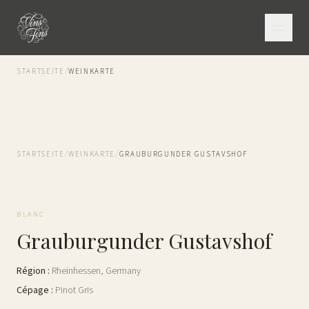
STARTSEITE
/
WEINKARTE
STARTSEITE
/
WEINKARTE
/
GRAUBURGUNDER GUSTAVSHOF
BLANC
Grauburgunder Gustavshof
Région
:
Rheinhessen
,
Germany
Cépage
:
Pinot Gris