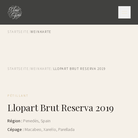
STARTSEITE
/
WEINKARTE
STARTSEITE
/
WEINKARTE
/
LLOPART BRUT RESERVA 2019
PÉTILLANT
Llopart Brut Reserva 2019
Région
:
Penedès
,
Spain
Cépage
:
Macabeo, Xarel·lo, Parellada