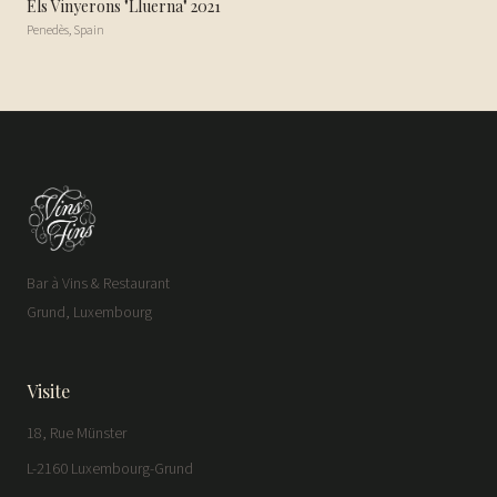
Els Vinyerons "Lluerna" 2021
Penedès
,
Spain
Bar à Vins & Restaurant
Grund, Luxembourg
Visite
18, Rue Münster
L-2160 Luxembourg-Grund