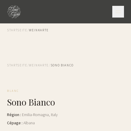
STARTSEITE
/
WEINKARTE
STARTSEITE
/
WEINKARTE
/
SONO BIANCO
BLANC
Sono Bianco
Région
:
Emilia-Romagna
,
Italy
Cépage
:
Albana