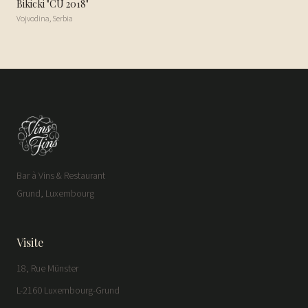
Bikicki "CU 2018"
Vojvodina
,
Serbia
Bar à Vins & Restaurant
Grund, Luxembourg
Visite
18, Rue Münster
L-2160 Luxembourg-Grund