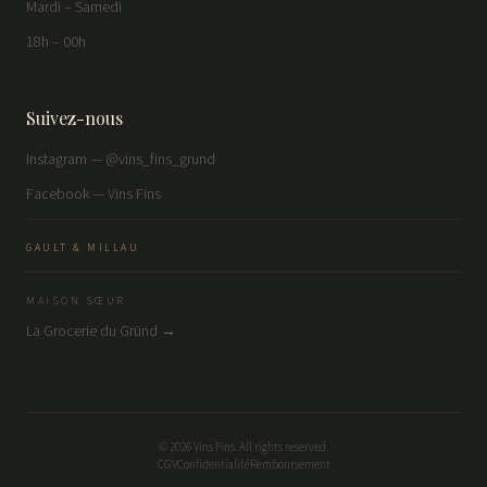
Mardi – Samedi
18h – 00h
Suivez-nous
Instagram — @vins_fins_grund
Facebook — Vins Fins
GAULT & MILLAU
MAISON SŒUR
La Grocerie du Gründ →
©
2026
Vins Fins. All rights reserved.
CGV
Confidentialité
Remboursement