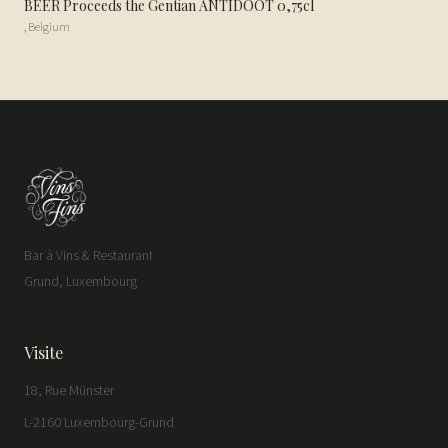
BEER Proceeds the Gentian ANTIDOOT 0,75cl
,
Belgium
Bar à Vins & Restaurant
Grund, Luxembourg
Visite
18, Rue Münster
L-2160 Luxembourg-Grund