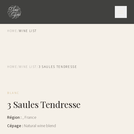
HOME
/
WINE LIST
HOME
/
WINE LIST
/
3 SAULES TENDRESSE
BLANC
3 Saules Tendresse
Région
:
,
France
Cépage
:
Natural wine blend