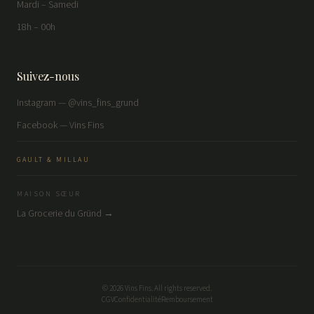
Mardi – Samedi
18h – 00h
Suivez-nous
Instagram — @vins_fins_grund
Facebook — Vins Fins
GAULT & MILLAU
MAISON SŒUR
La Grocerie du Gründ →
©
2026
Vins Fins. All rights reserved.
CGV
Confidentialité
Remboursement