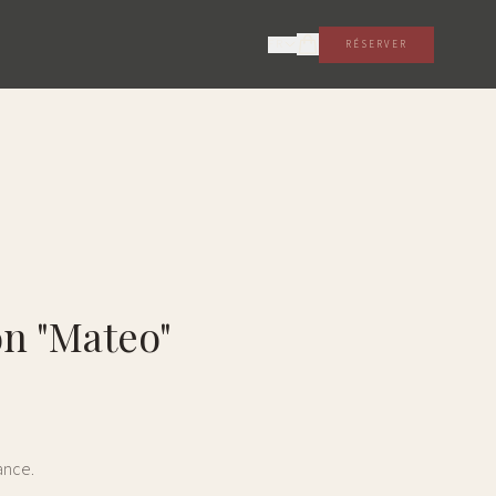
FR
RÉSERVER
on "Mateo"
ance.