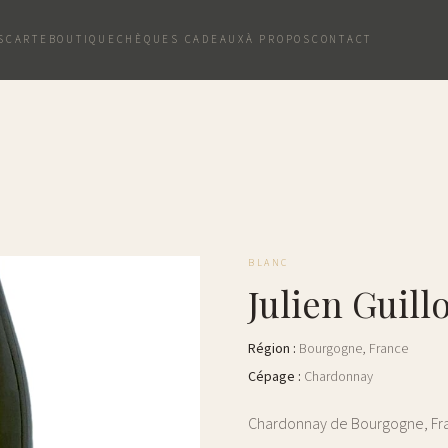
S
CARTE
BOUTIQUE
CHÈQUES CADEAUX
À PROPOS
CONTACT
BLANC
Julien Guill
Région
:
Bourgogne
,
France
Cépage
:
Chardonnay
Chardonnay de Bourgogne, Fr