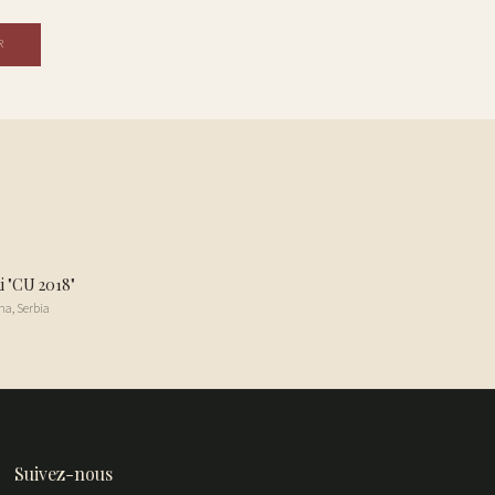
R
i "CU 2018"
na
,
Serbia
Suivez-nous