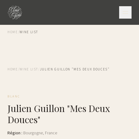
HOME
/
WINE LIST
HOME
/
WINE LIST
/
JULIEN GUILLON "MES DEUX DOUCES"
BLANC
Julien Guillon "Mes Deux
Douces"
Région
:
Bourgogne
,
France