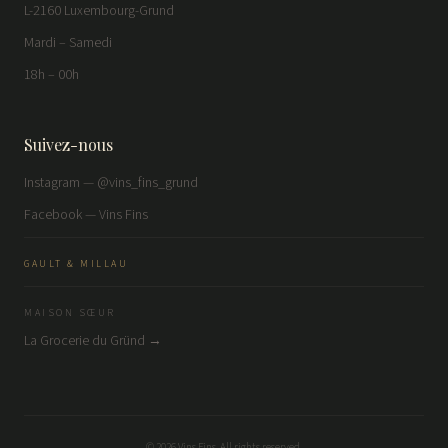
L-2160 Luxembourg-Grund
Mardi – Samedi
18h – 00h
Suivez-nous
Instagram — @vins_fins_grund
Facebook — Vins Fins
GAULT & MILLAU
MAISON SŒUR
La Grocerie du Gründ →
©
2026
Vins Fins. All rights reserved.