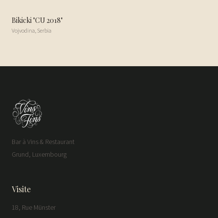
Bikicki "CU 2018"
Vojvodina
,
Serbia
Bar à Vins & Restaurant
Grund, Luxembourg
Visite
18, Rue Münster