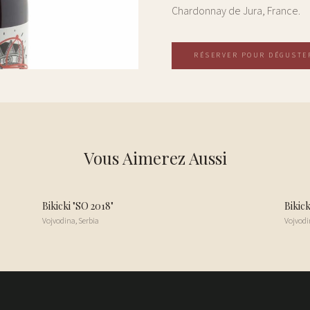
Chardonnay de Jura, France.
RÉSERVER POUR DÉGUSTE
Vous Aimerez Aussi
Bikicki "SO 2018"
Bikick
Vojvodina
,
Serbia
Vojvodi