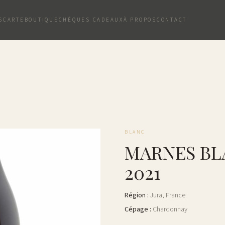
S
CARTE
BOUTIQUE
CHÈQUES CADEAUX
À PROPOS
CONTACT
BLANC
MARNES BL
2021
Région
:
Jura
,
France
Cépage
:
Chardonnay