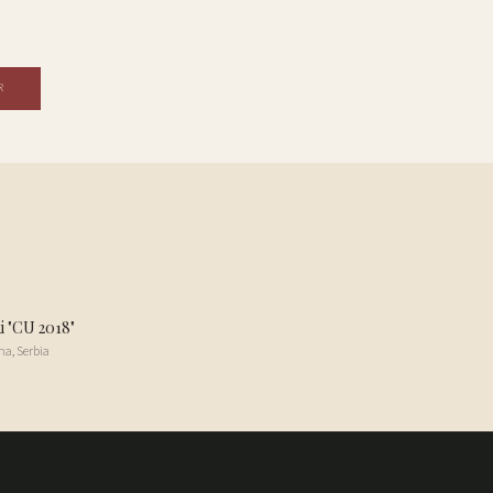
R
i "CU 2018"
na
,
Serbia