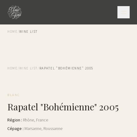
HOME
/
WINE LIST
HOME
/
WINE LIST
/
RAPATEL "BOHÉMIENNE" 2005
BLANC
Rapatel "Bohémienne" 2005
Région
:
Rhône
,
France
Cépage
:
Marsanne, Roussanne