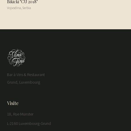
Bikicki "CU 2018"
Vojvodina
,
Serbia
Bar à Vins & Restaurant
Grund, Luxembourg
Visite
18, Rue Münster
L-2160 Luxembourg-Grund