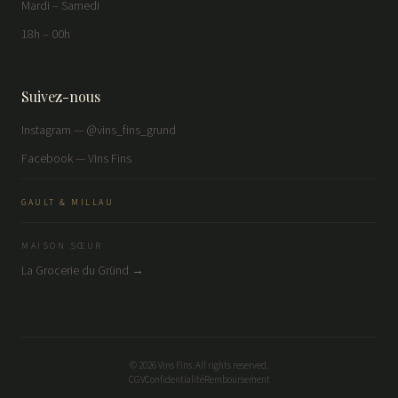
Mardi – Samedi
18h – 00h
Suivez-nous
Instagram — @vins_fins_grund
Facebook — Vins Fins
GAULT & MILLAU
MAISON SŒUR
La Grocerie du Gründ →
©
2026
Vins Fins. All rights reserved.
CGV
Confidentialité
Remboursement