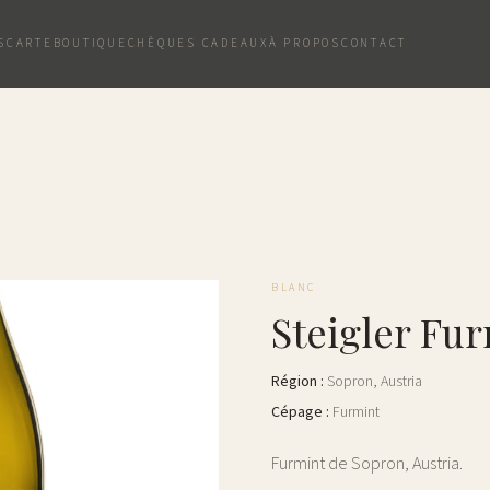
S
CARTE
BOUTIQUE
CHÈQUES CADEAUX
À PROPOS
CONTACT
BLANC
Steigler Fu
Région
:
Sopron
,
Austria
Cépage
:
Furmint
Furmint de Sopron, Austria.