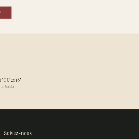
R
i "CU 2018"
na
,
Serbia
Suivez-nous