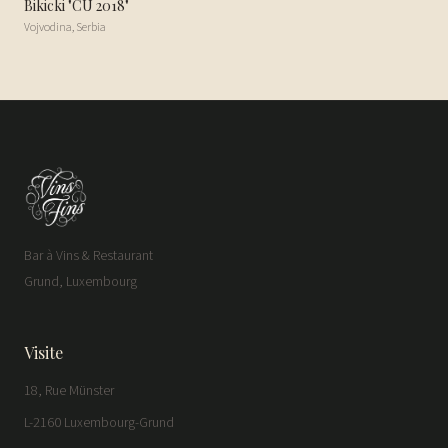
Bikicki "CU 2018"
Vojvodina
,
Serbia
Bar à Vins & Restaurant
Grund, Luxembourg
Visite
18, Rue Münster
L-2160 Luxembourg-Grund