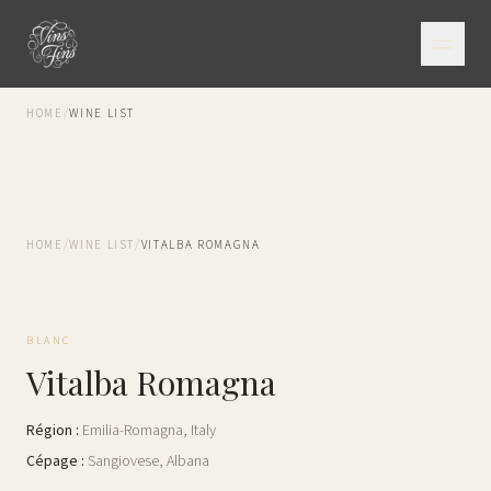
HOME
/
WINE LIST
HOME
/
WINE LIST
/
VITALBA ROMAGNA
BLANC
Vitalba Romagna
Région
:
Emilia-Romagna
,
Italy
Cépage
:
Sangiovese, Albana