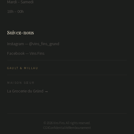
Mardi – Samedi
18h – 00h
Suivez-nous
Instagram — @vins_fins_grund
Facebook — Vins Fins
GAULT & MILLAU
MAISON SŒUR
La Grocerie du Gründ →
©
2026
Vins Fins. All rights reserved.
CGV
Confidentialité
Remboursement