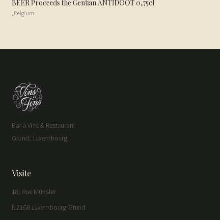
BEER Proceeds the Gentian ANTIDOOT 0,75cl
,
Belgium
Bar à Vins & Restaurant
Grund, Luxembourg
Visite
18, Rue Münster
L-2160 Luxembourg-Grund