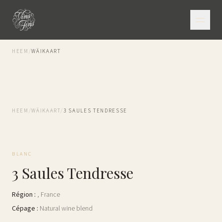
HEEM
/
WÄIKAART
HEEM
/
WÄIKAART
/
3 SAULES TENDRESSE
BLANC
3 Saules Tendresse
Région
:
,
France
Cépage
:
Natural wine blend