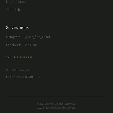
Mardi – Samedi
18h – 00h
Suivez-nous
Instagram — @vins_fins_grund
Facebook — Vins Fins
GAULT & MILLAU
MAISON SŒUR
La Grocerie du Gründ →
©
2026
Vins Fins. All rights reserved.
CGV
Confidentialité
Remboursement