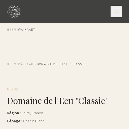
HEEM
/
WÄIKAART
HEEM
/
WÄIKAART
/
DOMAINE DE L'ECU "CLASSIC"
BLANC
Domaine de l'Ecu "Classic"
Région
:
Loire
,
France
Cépage
:
Chenin Blanc