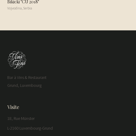
Bikicki "CU 2018"
Vojvodina
,
Serbia
Bar à Vins & Restaurant
Grund, Luxembourg
Visite
18, Rue Münster
L-2160 Luxembourg-Grund