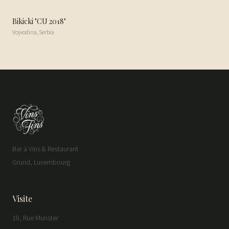
Bikicki "CU 2018"
Vojvodina
,
Serbia
Bar à Vins & Restaurant
Grund, Luxembourg
Visite
18, Rue Münster