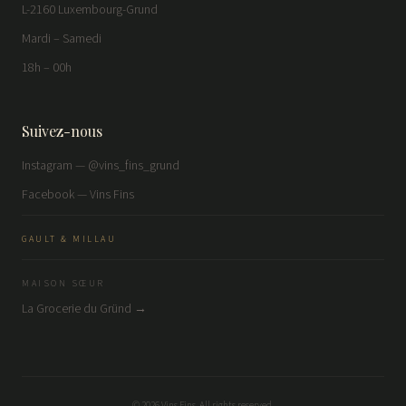
L-2160 Luxembourg-Grund
Mardi – Samedi
18h – 00h
Suivez-nous
Instagram — @vins_fins_grund
Facebook — Vins Fins
GAULT & MILLAU
MAISON SŒUR
La Grocerie du Gründ →
©
2026
Vins Fins. All rights reserved.