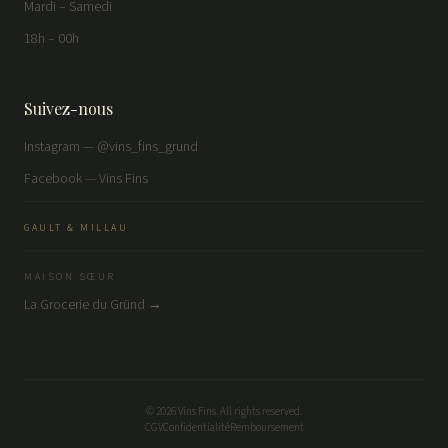
Mardi – Samedi
18h – 00h
Suivez-nous
Instagram — @vins_fins_grund
Facebook — Vins Fins
GAULT & MILLAU
MAISON SŒUR
La Grocerie du Gründ →
©
2026
Vins Fins. All rights reserved.
CGV
Confidentialité
Remboursement