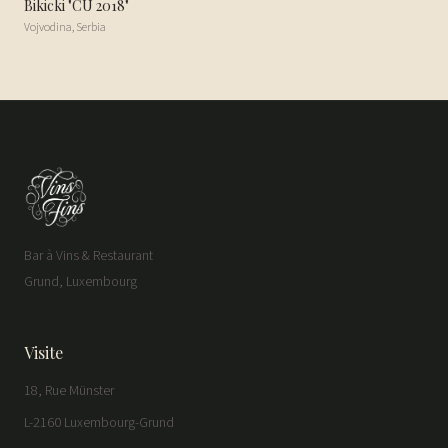
Bikicki "CU 2018"
Vojvodina
,
Serbia
Bar à Vins & Restaurant
Grund, Luxembourg
Visite
18, Rue Münster
L-2160 Luxembourg-Grund