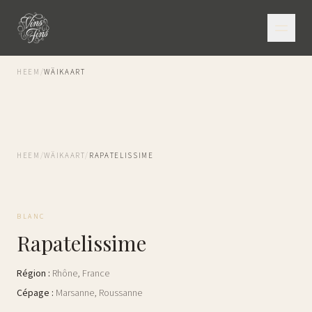
HEEM
/
WÄIKAART
HEEM
/
WÄIKAART
/
RAPATELISSIME
BLANC
Rapatelissime
Région
:
Rhône
,
France
Cépage
:
Marsanne, Roussanne