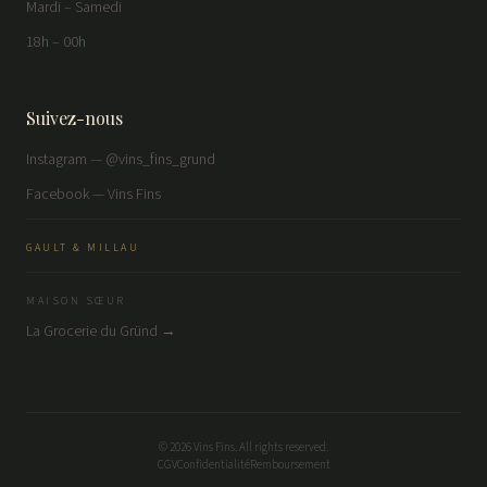
Mardi – Samedi
18h – 00h
Suivez-nous
Instagram — @vins_fins_grund
Facebook — Vins Fins
GAULT & MILLAU
MAISON SŒUR
La Grocerie du Gründ →
©
2026
Vins Fins. All rights reserved.
CGV
Confidentialité
Remboursement