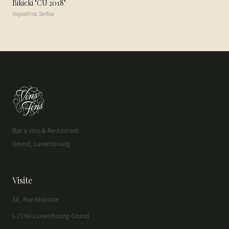
Bikicki "CU 2018"
Vojvodina
,
Serbia
Bar à Vins & Restaurant
Grund, Luxembourg
Visite
18, Rue Münster
L-2160 Luxembourg-Grund