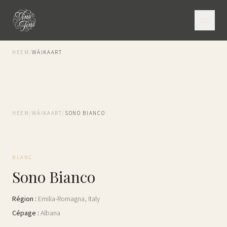
HEEM
/
WÄIKAART
HEEM
/
WÄIKAART
/
SONO BIANCO
BLANC
Sono Bianco
Région
:
Emilia-Romagna
,
Italy
Cépage
:
Albana