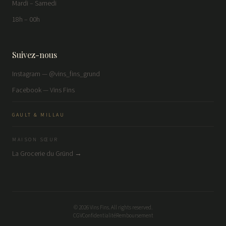
Mardi – Samedi
18h – 00h
Suivez-nous
Instagram — @vins_fins_grund
Facebook — Vins Fins
GAULT & MILLAU
MAISON SŒUR
La Grocerie du Gründ →
©
2026
Vins Fins. All rights reserved.
CGV
Confidentialité
Remboursement