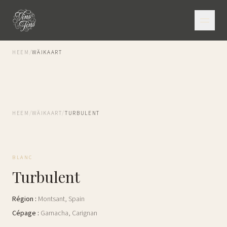
HEEM
/
WÄIKAART
HEEM
/
WÄIKAART
/
TURBULENT
BLANC
Turbulent
Région
:
Montsant
,
Spain
Cépage
:
Garnacha, Carignan