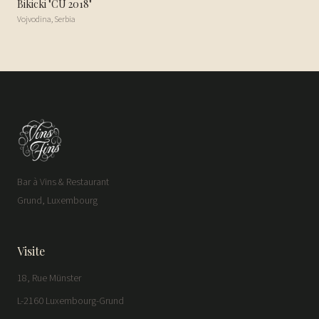
Bikicki "CU 2018"
Vojvodina
,
Serbia
Bar à Vins & Restaurant
Grund, Luxembourg
Visite
18, Rue Münster
L-2160 Luxembourg-Grund