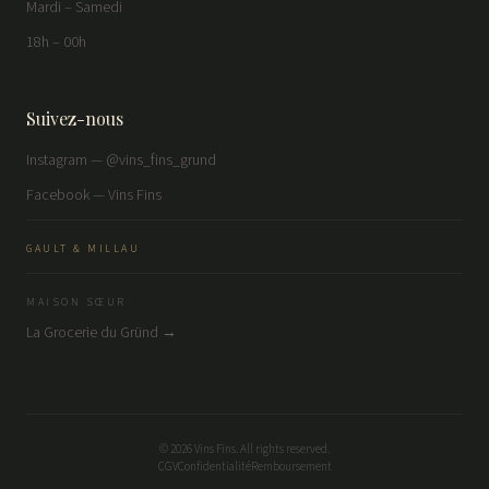
Mardi – Samedi
18h – 00h
Suivez-nous
Instagram — @vins_fins_grund
Facebook — Vins Fins
GAULT & MILLAU
MAISON SŒUR
La Grocerie du Gründ →
©
2026
Vins Fins. All rights reserved.
CGV
Confidentialité
Remboursement