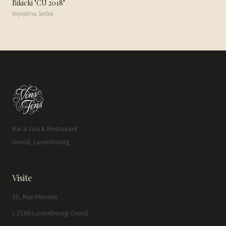
Bikicki "CU 2018"
Vojvodina
,
Serbia
Bar à Vins & Restaurant
Grund, Luxembourg
Visite
18, Rue Münster
L-2160 Luxembourg-Grund