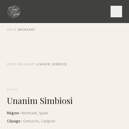
HEEM
/
WÄIKAART
HEEM
/
WÄIKAART
/
UNANIM SIMBIOSI
BLANC
Unanim Simbiosi
Région
:
Montsant
,
Spain
Cépage
:
Garnacha, Carignan